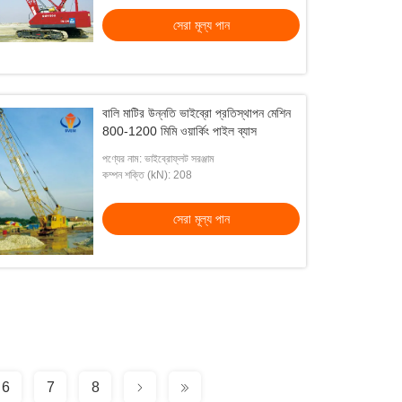
সেরা মূল্য পান
বালি মাটির উন্নতি ভাইব্রো প্রতিস্থাপন মেশিন
800-1200 মিমি ওয়ার্কিং পাইল ব্যাস
পণ্যের নাম: ভাইব্রোফ্লট সরঞ্জাম
কম্পন শক্তি (kN): 208
সেরা মূল্য পান
6
7
8