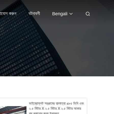
গাযোগ করুন
ঘটনাবলী
Bengali
ভাইব্রোফ্লট সরঞ্জামের শব্দমাত্রা ≤৮৫ ডিবি এবং
২.৫ মিটার X ২.৫ মিটার X ২.৫ মিটার আকার
শব্দ কমানোর জন্য উপযুক্ত