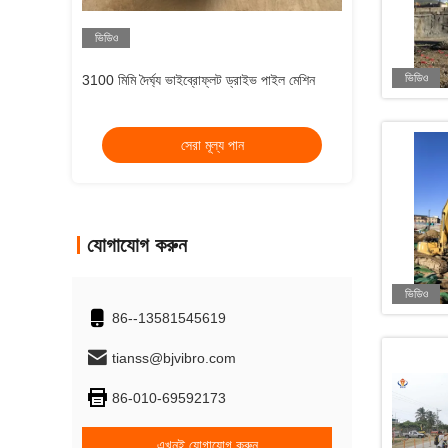
ভিডিও
ভিডিও
3100 মিমি দৈর্ঘ্য ভাইব্রোফ্লট ড্রাইভ পাইল মেশিন
Vibro রিপ্লেসমেন্ট স্
সেরা মূল্য পান
স
যোগাযোগ করুন
ভিডিও
86--13581545619
tianss@bjvibro.com
86-010-69592173
এখনই যোগাযোগ করুন