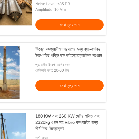
Noise Level: ≤85 DB
Amplitude: 10 Mm
সেরা মূল্য পান
ভিব্রো কমপ্যাক্টেশন প্রকল্পের জন্য ব্যয়-কার্যকর
উচ্চ-গতির শক্তি দক্ষ ভাইব্রোফ্লোটেশন সরঞ্জাম
প্যাকেজিং বিবরণ: কাঠের কেস
ডেলিভারি সময়: 20-60 দিন
সেরা মূল্য পান
180 KW এবং 260 KW মোটর শক্তি এবং
2320kg ওজন সহ Vibro কম্প্যাক্টের জন্য
শীর্ষ ফিড ভিব্রোফ্লট
শর্ত:: নতুন