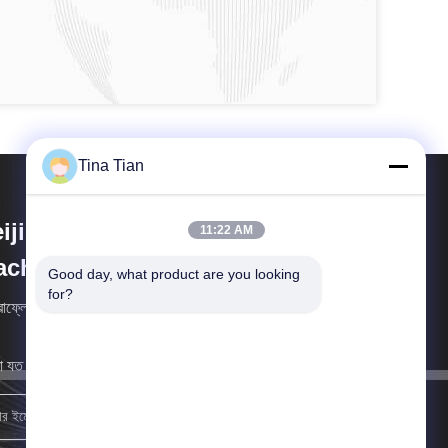
Tina Tian
ijing Vibroflotation Engineering
11:22 AM
achinery Limited Company
Good day, what product are you looking 
for?
োফ্লোটেশিয়ামের চেয়ে বেশি পারফর্ম করুন
 যত তাড়াতাড়ি সম্ভব আপনার কাছে ফিরে আসব।
নিবন্ধন করুন