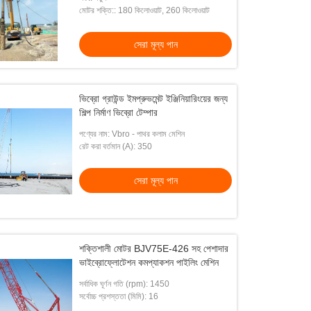
মোটর শক্তি:: 180 কিলোওয়াট, 260 কিলোওয়াট
সেরা মূল্য পান
ভিব্রো গ্রাউন্ড ইমপ্রুভমেন্ট ইঞ্জিনিয়ারিংয়ের জন্য
শিল্প নির্মাণ ভিব্রো টেম্পার
পণ্যের নাম: Vbro - পাথর কলাম মেশিন
রেট করা বর্তমান (A): 350
সেরা মূল্য পান
শক্তিশালী মোটর BJV75E-426 সহ পেশাদার
ভাইব্রোফ্লোটেশন কমপ্যাকশন পাইলিং মেশিন
সর্বাধিক ঘূর্ণন গতি (rpm): 1450
সর্বোচ্চ প্রশস্ততা (মিমি): 16