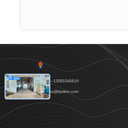
টেলিফোন：86--13581545619
ইমেইল：tianss@bjvibro.com