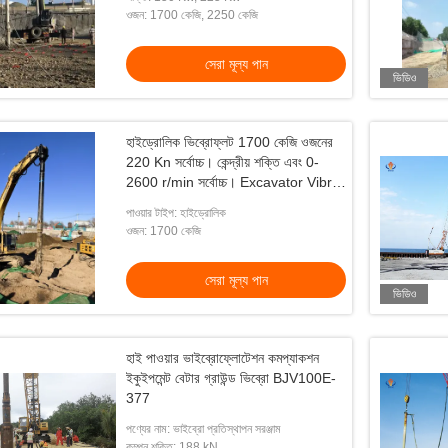
ওজন: 1700 কেজি, 2250 কেজি
ভিডিও
সেরা মূল্য পান
ভিডিও
টোন কলাম Vibroflot সরঞ্জাম
ISO 9001 avibroflot সরঞ্জাম
হাইড্রোলিক ভিব্রোফ্লট 1700 কেজি ওজনের
েরা মূল্য পান
সেরা মূল্য পান
220 Kn সর্বোচ্চ। কেন্দ্রীয় শক্তি এবং 0-
2600 r/min সর্বোচ্চ। Excavator Vibro
কম্প্যাক্ট জন্য গতি
পাওয়ার টাইপ: হাইড্রোলিক
ওজন: 1700 কেজি
সেরা মূল্য পান
ভিডিও
হাই পাওয়ার ভাইব্রোফ্লোটেশন কমপ্যাকশন
ইকুইপমেন্ট বেটার গ্রাউন্ড ভিব্রো BJV100E-
377
পণ্যের নাম: ভাইব্রো প্রতিস্থাপন সরঞ্জাম
কম্পন শক্তি: 188 kN