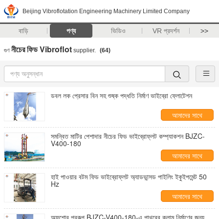
Beijing Vibroflotation Engineering Machinery Limited Company
বাড়ি
পণ্য
ভিডিও
VR প্রদর্শন
>>
নীচের ফিড Vibroflot
গুণ
supplier.
(64)
ডবল লক প্রেসার বিন সহ শুষ্ক পদ্ধতি নির্মাণ ভাইব্রো ফ্লোটেশন
আমাদের সাথে
যোগাযোগ করুন
সমন্বিত মাটির পেশাদার নীচের ফিড ভাইব্রোফ্লট কম্প্যাকশন BJZC-
V400-180
আমাদের সাথে
যোগাযোগ করুন
হাই পাওয়ার বটম ফিড ভাইব্রোফ্লট অ্যাডভান্সড পাইলিং ইকুইপমেন্ট 50
Hz
আমাদের সাথে
যোগাযোগ করুন
অফশোর প্রকল্প BJZC-V400-180-এ পাথরের কলাম নির্মাণের জন্য