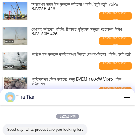
ফাউন্ডেশন সয়েল ইমপ্রুভমেন্ট ভাইব্রো পাইলিং ইকুইপমেন্ট 75kw
BJV75E-426
আমাদের সাথে যোগাযোগ
করুন
পেশাগত ভাইব্রো পাইলিং ঠিকাদার মৃত্তিকা উন্নয়ন প্রকৌশল নির্মাণ
BJV150E-426
আমাদের সাথে যোগাযোগ
করুন
গ্রাউন্ড ইমপ্রুভমেন্ট কনস্ট্রাকশন ভিব্রো টেম্পার/ভিব্রো পাইলিং ইকুইপমেন্ট
আমাদের সাথে যোগাযোগ
করুন
প্রতিস্থাপন স্টোন কলামের জন্য BVEM 180kW Vibro পাইল
ফাউন্ডেশন
আমাদের সাথে যোগাযোগ
করুন
Tina Tian
সফট ফাউন্ডেশন ট্রিটমেন্ট গ্রাউন্ড ইমপ্রুভমেন্টের জন্য Bvem Vibro
কমপ্যাকশন পাইল ড্রাইভিং মেশিন
আমাদের সাথে যোগাযোগ
12:52 PM
করুন
হাই পাওয়ার ভাইব্রোফ্লোটেশন ডিভাইস ভাইব্রো কম্প্যাকশন স্টোন কলাম
Good day, what product are you looking for?
মাটির উন্নতি