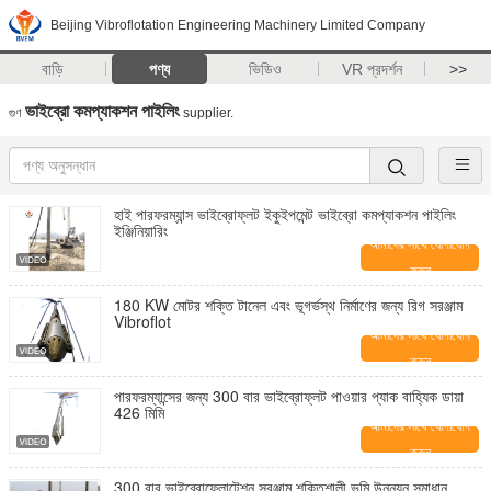
Beijing Vibroflotation Engineering Machinery Limited Company
বাড়ি
পণ্য
ভিডিও
VR প্রদর্শন
>>
ভাইব্রো কমপ্যাকশন পাইলিং
গুণ
supplier.
হাই পারফরম্যান্স ভাইব্রোফ্লট ইকুইপমেন্ট ভাইব্রো কমপ্যাকশন পাইলিং
ইঞ্জিনিয়ারিং
আমাদের সাথে যোগাযোগ
করুন
180 KW মোটর শক্তি টানেল এবং ভূগর্ভস্থ নির্মাণের জন্য রিগ সরঞ্জাম
Vibroflot
আমাদের সাথে যোগাযোগ
করুন
পারফরম্যান্সের জন্য 300 বার ভাইব্রোফ্লট পাওয়ার প্যাক বাহ্যিক ডায়া
426 মিমি
আমাদের সাথে যোগাযোগ
করুন
300 বার ভাইব্রোফ্লোটেশন সরঞ্জাম শক্তিশালী ভূমি উন্নয়ন সমাধান,