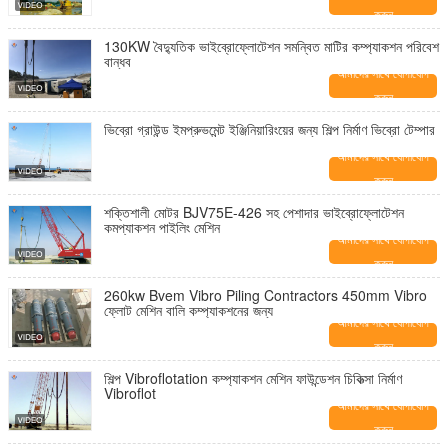
করুন
130KW বৈদ্যুতিক ভাইব্রোফ্লোটেশন সমন্বিত মাটির কম্প্যাকশন পরিবেশ
বান্ধব
আমাদের সাথে যোগাযোগ
করুন
ভিব্রো গ্রাউন্ড ইমপ্রুভমেন্ট ইঞ্জিনিয়ারিংয়ের জন্য শিল্প নির্মাণ ভিব্রো টেম্পার
আমাদের সাথে যোগাযোগ
করুন
শক্তিশালী মোটর BJV75E-426 সহ পেশাদার ভাইব্রোফ্লোটেশন
কমপ্যাকশন পাইলিং মেশিন
আমাদের সাথে যোগাযোগ
করুন
260kw Bvem Vibro Piling Contractors 450mm Vibro
ফ্লোট মেশিন বালি কম্প্যাকশনের জন্য
আমাদের সাথে যোগাযোগ
করুন
শিল্প Vibroflotation কম্প্যাকশন মেশিন ফাউন্ডেশন চিকিত্সা নির্মাণ
Vibroflot
আমাদের সাথে যোগাযোগ
করুন